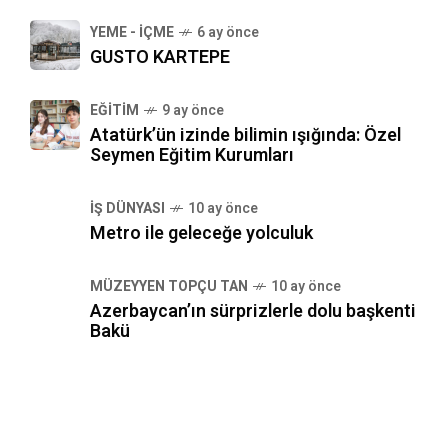
YEME - İÇME
6 ay önce
GUSTO KARTEPE
EĞITIM
9 ay önce
Atatürk’ün izinde bilimin ışığında: Özel
Seymen Eğitim Kurumları
İŞ DÜNYASI
10 ay önce
Metro ile geleceğe yolculuk
MÜZEYYEN TOPÇU TAN
10 ay önce
Azerbaycan’ın sürprizlerle dolu başkenti
Bakü