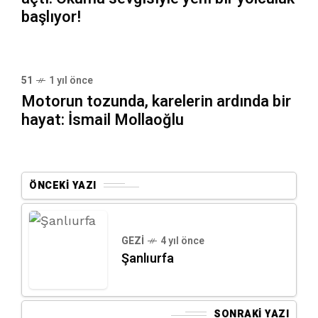
başlıyor!
51
1 yıl önce
Motorun tozunda, karelerin ardında bir
hayat: İsmail Mollaoğlu
ÖNCEKI YAZI
GEZI
4 yıl önce
Şanlıurfa
SONRAKI YAZI