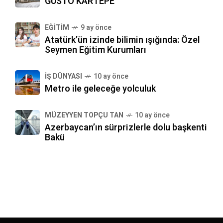
GUSTO KARTEPE
EĞITIM
9 ay önce
Atatürk’ün izinde bilimin ışığında: Özel
Seymen Eğitim Kurumları
İŞ DÜNYASI
10 ay önce
Metro ile geleceğe yolculuk
MÜZEYYEN TOPÇU TAN
10 ay önce
Azerbaycan’ın sürprizlerle dolu başkenti
Bakü