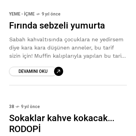
YEME - İÇME
9 yıl önce
Fırında sebzeli yumurta
Sabah kahvaltısında çocuklara ne yedirsem
diye kara kara düşünen anneler, bu tarif
sizin için! Muffin kalıplarıyla yapılan bu tarif
hem çok kolay hem de çok lezzetli bir
DEVAMINI OKU
alternatif olabilir.
38
9 yıl önce
Sokaklar kahve kokacak…
RODOPİ