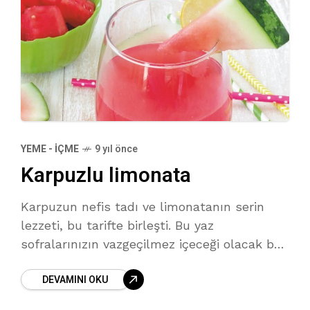
YEME - İÇME
9 yıl önce
Karpuzlu limonata
Karpuzun nefis tadı ve limonatanın serin
lezzeti, bu tarifte birleşti. Bu yaz
sofralarınızın vazgeçilmez içeceği olacak bu
limonatayı çocuklarınızın da çok
DEVAMINI OKU
seveceğinden eminiz.