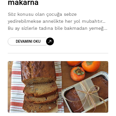
makarna
Söz konusu olan çocuğa sebze
yedirebilmekse annelikte her yol mubahtır...
Bu ay sizlerle tadına bile bakmadan yemeğin
içindeki sebzeyi ayırt edebilen çocukların
DEVAMINI OKU
dahi anlayamayacağı, hileli bir yemek tarifi
paylaşıyoruz.