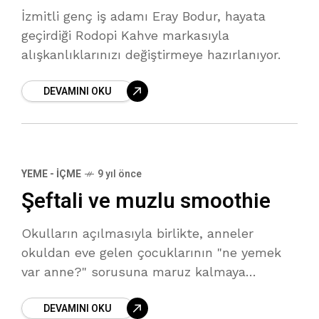
İzmitli genç iş adamı Eray Bodur, hayata
geçirdiği Rodopi Kahve markasıyla
alışkanlıklarınızı değiştirmeye hazırlanıyor.
DEVAMINI OKU
YEME - İÇME
9 yıl önce
Şeftali ve muzlu smoothie
Okulların açılmasıyla birlikte, anneler
okuldan eve gelen çocuklarının "ne yemek
var anne?" sorusuna maruz kalmaya
başlayacak. Okuldan eve aç kurt misali
DEVAMINI OKU
gelen yavrunuzu hem akşam yemeğine kadar