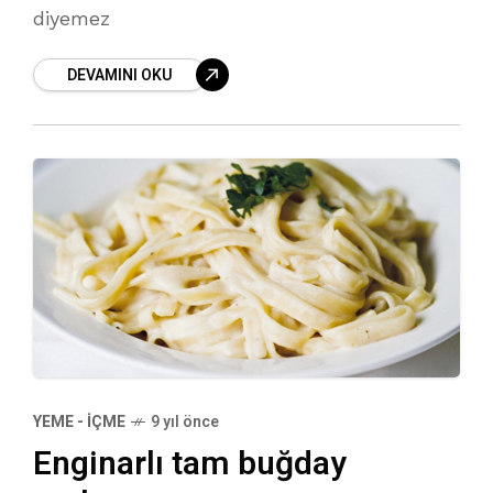
diyemez
DEVAMINI OKU
YEME - İÇME
9 yıl önce
Enginarlı tam buğday