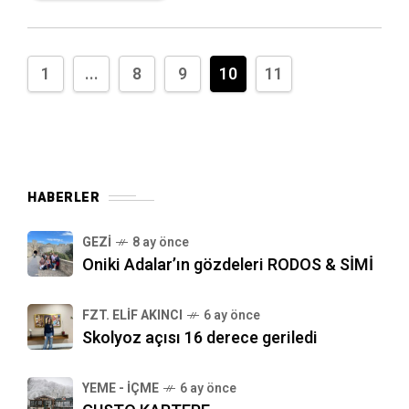
oyalayacak hem de gün içinde kaybettiği
enerjiyi geri kazandıracak harika ve sağlıklı
bir tarifimiz var bu ay.
1
...
8
9
10
11
HABERLER
GEZI
8 ay önce
Oniki Adalar’ın gözdeleri RODOS & SİMİ
FZT. ELIF AKINCI
6 ay önce
Skolyoz açısı 16 derece geriledi
YEME - İÇME
6 ay önce