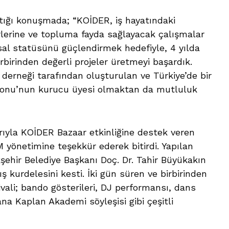
tığı konuşmada; “KOİDER, iş hayatındaki
birlerine ve topluma fayda sağlayacak çalışmalar
sal statüsünü güçlendirmek hedefiyle, 4 yılda
irbirinden değerli projeler üretmeyi başardık.
ı derneği tarafından oluşturulan ve Türkiye’de bir
asyonu’nun kurucu üyesi olmaktan da mutluluk
ıyla KOİDER Bazaar etkinliğine destek veren
 yönetimine teşekkür ederek bitirdi. Yapılan
ehir Belediye Başkanı Doç. Dr. Tahir Büyükakın
ş kurdelesini kesti. İki gün süren ve birbirinden
ivali; bando gösterileri, DJ performansı, dans
a Kaplan Akademi söyleşisi gibi çeşitli