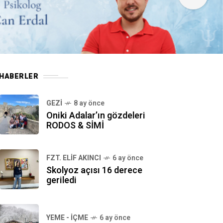
HABERLER
GEZI
8 ay önce
Oniki Adalar’ın gözdeleri
RODOS & SİMİ
FZT. ELIF AKINCI
6 ay önce
Skolyoz açısı 16 derece
geriledi
YEME - İÇME
6 ay önce