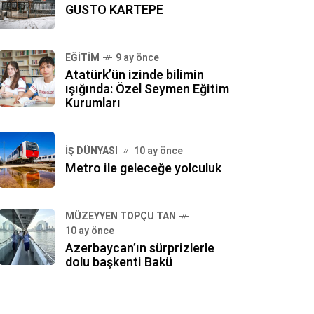
GUSTO KARTEPE
EĞITIM
9 ay önce
Atatürk’ün izinde bilimin
ışığında: Özel Seymen Eğitim
Kurumları
İŞ DÜNYASI
10 ay önce
Metro ile geleceğe yolculuk
MÜZEYYEN TOPÇU TAN
10 ay önce
Azerbaycan’ın sürprizlerle
dolu başkenti Bakü