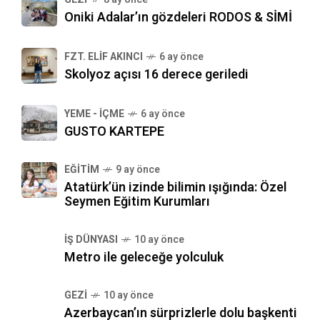
Oniki Adalar’ın gözdeleri RODOS & SİMİ
FZT. ELIF AKINCI
6 ay önce
Skolyoz açısı 16 derece geriledi
YEME - İÇME
6 ay önce
GUSTO KARTEPE
EĞITIM
9 ay önce
Atatürk’ün izinde bilimin ışığında: Özel
Seymen Eğitim Kurumları
İŞ DÜNYASI
10 ay önce
Metro ile geleceğe yolculuk
GEZI
10 ay önce
Azerbaycan’ın sürprizlerle dolu başkenti