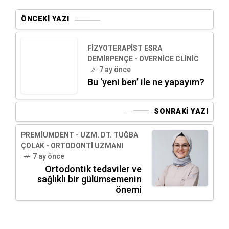
ÖNCEKI YAZI
FIZYOTERAPIST ESRA
DEMIRPENÇE - OVERNICE CLINIC
7 ay önce
Bu ‘yeni ben’ ile ne yapayım?
SONRAKI YAZI
PREMIUMDENT - UZM. DT. TUĞBA
ÇOLAK - ORTODONTI UZMANI
7 ay önce
Ortodontik tedaviler ve
sağlıklı bir gülümsemenin
önemi