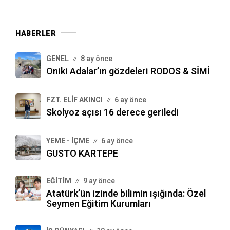
HABERLER
GENEL
8 ay önce
Oniki Adalar’ın gözdeleri RODOS & SİMİ
FZT. ELIF AKINCI
6 ay önce
Skolyoz açısı 16 derece geriledi
YEME - İÇME
6 ay önce
GUSTO KARTEPE
EĞITIM
9 ay önce
Atatürk’ün izinde bilimin ışığında: Özel
Seymen Eğitim Kurumları