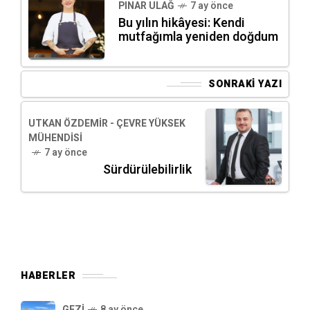
PINAR ULAĞ
7 ay önce
Bu yılın hikâyesi: Kendi
mutfağımla yeniden doğdum
SONRAKI YAZI
UTKAN ÖZDEMIR - ÇEVRE YÜKSEK
MÜHENDISI
7 ay önce
Sürdürülebilirlik
HABERLER
GEZI
8 ay önce