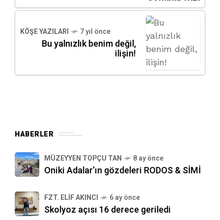
KÖŞE YAZILARI
7 yıl önce
Bu yalnızlık benim değil,
ilişin!
HABERLER
MÜZEYYEN TOPÇU TAN
8 ay önce
Oniki Adalar’ın gözdeleri RODOS & SİMİ
FZT. ELIF AKINCI
6 ay önce
Skolyoz açısı 16 derece geriledi