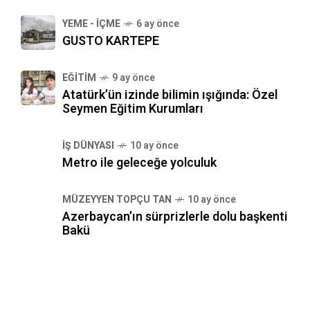
YEME - İÇME
6 ay önce
GUSTO KARTEPE
EĞITIM
9 ay önce
Atatürk’ün izinde bilimin ışığında: Özel
Seymen Eğitim Kurumları
İŞ DÜNYASI
10 ay önce
Metro ile geleceğe yolculuk
MÜZEYYEN TOPÇU TAN
10 ay önce
Azerbaycan’ın sürprizlerle dolu başkenti
Bakü