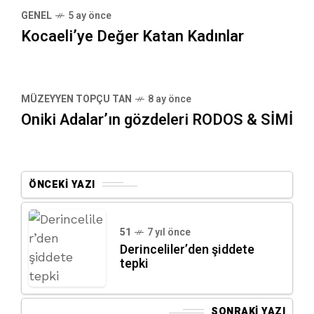
GENEL
5 ay önce
Kocaeli’ye Değer Katan Kadınlar
MÜZEYYEN TOPÇU TAN
8 ay önce
Oniki Adalar’ın gözdeleri RODOS & SİMİ
ÖNCEKI YAZI
51
7 yıl önce
Derinceliler’den şiddete
tepki
SONRAKI YAZI