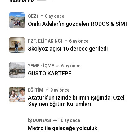
HABERLER
GEZI
8 ay önce
Oniki Adalar’ın gözdeleri RODOS & SİMİ
FZT. ELIF AKINCI
6 ay önce
Skolyoz açısı 16 derece geriledi
YEME - İÇME
6 ay önce
GUSTO KARTEPE
EĞITIM
9 ay önce
Atatürk’ün izinde bilimin ışığında: Özel
Seymen Eğitim Kurumları
İŞ DÜNYASI
10 ay önce
Metro ile geleceğe yolculuk