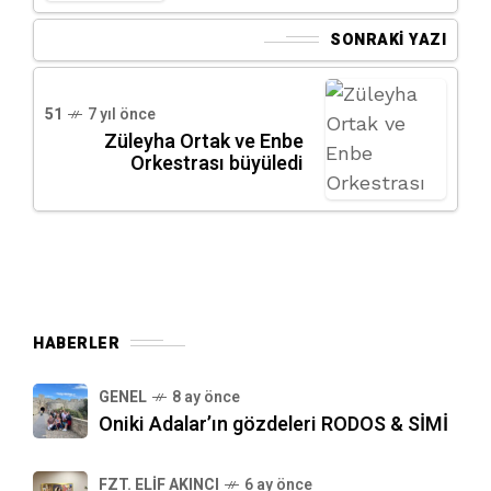
SONRAKI YAZI
51
7 yıl önce
Züleyha Ortak ve Enbe
Orkestrası büyüledi
HABERLER
GENEL
8 ay önce
Oniki Adalar’ın gözdeleri RODOS & SİMİ
FZT. ELIF AKINCI
6 ay önce