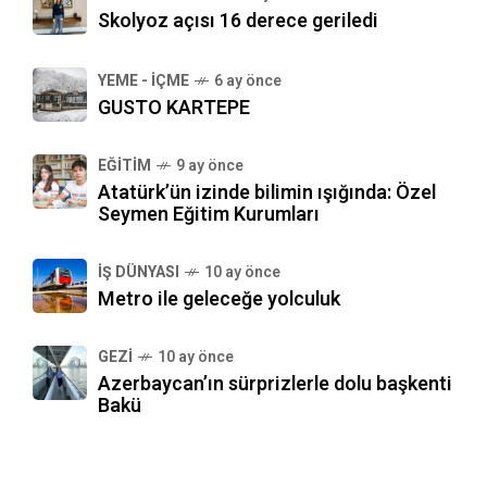
Skolyoz açısı 16 derece geriledi
YEME - İÇME
6 ay önce
GUSTO KARTEPE
EĞITIM
9 ay önce
Atatürk’ün izinde bilimin ışığında: Özel
Seymen Eğitim Kurumları
İŞ DÜNYASI
10 ay önce
Metro ile geleceğe yolculuk
GEZI
10 ay önce
Azerbaycan’ın sürprizlerle dolu başkenti
Bakü