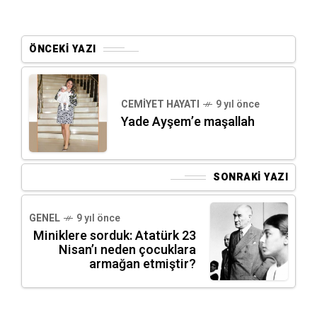
ÖNCEKI YAZI
CEMIYET HAYATI
9 yıl önce
Yade Ayşem’e maşallah
SONRAKI YAZI
GENEL
9 yıl önce
Miniklere sorduk: Atatürk 23
Nisan’ı neden çocuklara
armağan etmiştir?