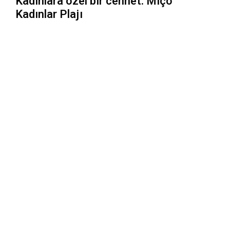
Kadınlara özel bir cennet: Miço
Kadınlar Plajı