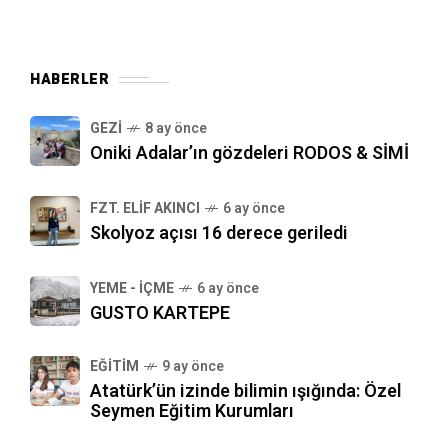
HABERLER
GEZI
8 ay önce
Oniki Adalar’ın gözdeleri RODOS & SİMİ
FZT. ELIF AKINCI
6 ay önce
Skolyoz açısı 16 derece geriledi
YEME - İÇME
6 ay önce
GUSTO KARTEPE
EĞITIM
9 ay önce
Atatürk’ün izinde bilimin ışığında: Özel
Seymen Eğitim Kurumları