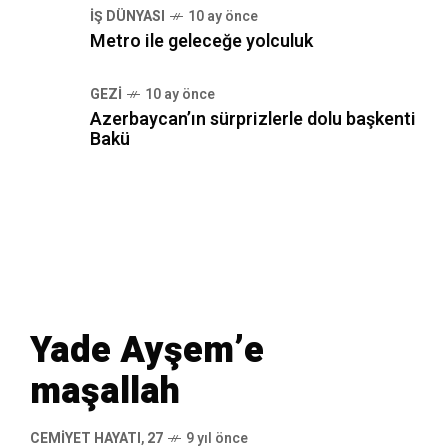
İŞ DÜNYASI
10 ay önce
Metro ile geleceğe yolculuk
GEZI
10 ay önce
Azerbaycan’ın sürprizlerle dolu başkenti
Bakü
Yade Ayşem’e
maşallah
CEMIYET HAYATI
,
27
9 yıl önce