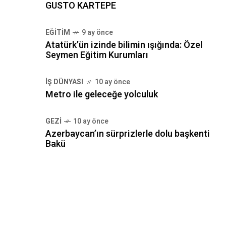
GUSTO KARTEPE
EĞITIM
9 ay önce
Atatürk’ün izinde bilimin ışığında: Özel
Seymen Eğitim Kurumları
İŞ DÜNYASI
10 ay önce
Metro ile geleceğe yolculuk
GEZI
10 ay önce
Azerbaycan’ın sürprizlerle dolu başkenti
Bakü