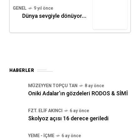
GENEL
9 yıl önce
Dünya sevgiyle dönüyor...
HABERLER
MÜZEYYEN TOPÇU TAN
8 ay önce
Oniki Adalar’ın gözdeleri RODOS & SİMİ
FZT. ELIF AKINCI
6 ay önce
Skolyoz açısı 16 derece geriledi
YEME - İÇME
6 ay önce