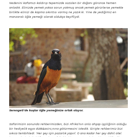
Nedenini kafamızı kaldırıp tepemizde süzülen bir doğanı görünce hemen
anladık. Elinizde yemek yoksa sorun yokmuş ancak yemek görürlerse yemekle
birlikte elinizi de kapma sıkıntısı varmış ne yazık ki. Yine de yediğimiz en
manzaralı öğle yemeği olarak oldukça keyifliydi.
Serengeti’de kuşlar öğle yemeğinize ortak oluyor.
Safarimizin sonunda rehberimizden, bizi Afrika’nın ünlü ahşap işçiliğinin olduğu
bir hediyelik eşya dükk&acirc;nına götürmesini istedik. Girişte rehberimiz bizi
sıkıca tembihledi: ‘Her şey için pazarlık yapın’. O ana kadar her şey dahil otel