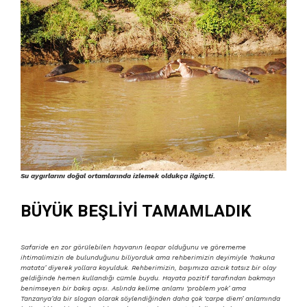
Su aygırlarını doğal ortamlarında izlemek oldukça ilginçti.
BÜYÜK BEŞLİYİ TAMAMLADIK
Safaride en zor görülebilen hayvanın leopar olduğunu ve görememe
ihtimalimizin de bulunduğunu biliyorduk ama rehberimizin deyimiyle ‘hakuna
matata’ diyerek yollara koyulduk. Rehberimizin, başımıza azıcık tatsız bir olay
geldiğinde hemen kullandığı cümle buydu. Hayata pozitif tarafından bakmayı
benimseyen bir bakış açısı. Aslında kelime anlamı ‘problem yok’ ama
Tanzanya’da bir slogan olarak söylendiğinden daha çok ‘carpe diem’ anlamında