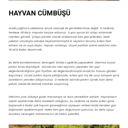
HAYVAN CÜMBÜŞÜ
Arada yağmura yakalanıp azıcık ıslansak da gördüklerimize değdi. O nedenle
herkese Afrika’yı mayısta tavsiye ediyoruz. O gün ayrıca bir çitayı avlanmak
isterken gördük. Çitaya paralel olarak arabamızla tam gaz giderken, belki
yakalar umuduyla oldukça heyecanlanmıştık ki ceylanın durumu erken fark
etmesi ile av suya düştü. Hayvan cümbüşü, ulusal parktan çıkma saatimiz olan
18:00’e kadar devam etti.
Bu defa konaklamamızı Serengeti Simba Logde’da yapacaktık. Otelimiz ulusal
parkın biraz dışındaydı. Aslında biz otel seçimini yaparken her şeyi
değerlendirdiğimiz gibi fiyatları da değerlendirmiştik ancak bir hususu gözden
kaçırmışız. Ulusal parkın dışına çıktığınızda, ertesi gün hiç de ucuz olmayan giriş
ücretlerini yeniden ödüyorsunuz. O nedenle aslında parkın içinde olan daha
pahalı otellerde kalmak mantıklı oluyormuş.
Otelimiz yine oldukça güzel manzaraya ve leziz yemeklere sahipti. Hayvanların
sabah saatlerinde daha hareketli olduğunu, bu nedenle ne kadar erken güne
başlarsak o kadar çok hayvan göreceğimizi söyleyen rehberimizle beraber gün
doğmadan ayaklanmıştık. Hatta tam gün doğumuna uyanınca, bu defa uçsuz
bucaksız Serengeti manzarasının da tadını çıkarttık.