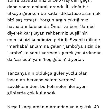
sonra bavullarımız önce x-ray’den geçti,
daha sonra açılarak arandı. İlk defa bir
ülkeye girerken bu kadar dikkatlice aranmak
bizi şaşırtmıştı. Yorgun argın çıktığımız
havaalanı kapısında Ömer ve beni ‘Jambo’
diyerek karşılayan rehberimiz Buşili’nin
enerjisi bizi kendimize getirdi. Swahili dilinde
‘merhaba’ anlamına gelen ‘jambo’ya sizin de
‘jambo’ ile yanıt vermeniz gerekiyor. Ardından
da ‘caribou’ yani ‘hoş geldin’ diyorlar.
Tanzanya’nın oldukça güler yüzlü olan
insanları herkese selam vermeyi
sevdiklerinden, bu kelimeleri ilerleyen
günlerde çok kullandık.
Neşeli karşılamanın ardından yola çıktık. 40