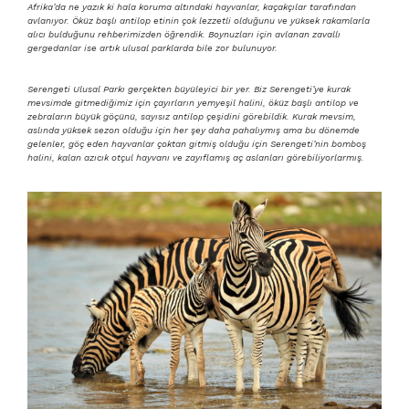
Afrika’da ne yazık ki hala koruma altındaki hayvanlar, kaçakçılar tarafından
avlanıyor. Öküz başlı antilop etinin çok lezzetli olduğunu ve yüksek rakamlarla
alıcı bulduğunu rehberimizden öğrendik. Boynuzları için avlanan zavallı
gergedanlar ise artık ulusal parklarda bile zor bulunuyor.
Serengeti Ulusal Parkı gerçekten büyüleyici bir yer. Biz Serengeti’ye kurak
mevsimde gitmediğimiz için çayırların yemyeşil halini, öküz başlı antilop ve
zebraların büyük göçünü, sayısız antilop çeşidini görebildik. Kurak mevsim,
aslında yüksek sezon olduğu için her şey daha pahalıymış ama bu dönemde
gelenler, göç eden hayvanlar çoktan gitmiş olduğu için Serengeti’nin bomboş
halini, kalan azıcık otçul hayvanı ve zayıflamış aç aslanları görebiliyorlarmış.