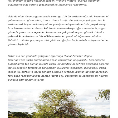
kullandıkları hissine kapıldım şahsen. ‘Hakuna matata’ diyerek, kocaman
gülümsemesiyle sorunu çözebileceğine inanıyordu rehberimiz.
Öyle de oldu. Üçüncü günümüzde Serengeti’de bir sırtlanın ağzında kocaman bir
yaban domuzu görmüşken, tam sırtlanın fotoğrafını çekmeye çalışıyordum ki
sırtlanın tek başına avlanmış olamayacağını anlayan rehberimiz gerçek avcıyı
bize hemen buldu. Kafamızı kaldırıp kocaman akasya ağacının dalında, üzgün
gözlerle giden avını seyreden kocaman ve çok güzel leoparı gördük. O kadar
yakındık ki rehberimizin bile etkilenmesinden şanslı olduğumuzu anladım.
Tabi&icirc; ki utangaç leopar bizi görünce ağaçtan bir hamlede atlayarak hemen
gözden kayboldu.
Safari’nin son gününde gittiğimiz Ngorongo Ulusal Parkı’nın doğası
Serengeti’den farklı olarak daha çiçekli çayırlardan oluşuyordu. Serengeti’de
bulandığımız toz duman burada yoktu. Bu parktaki hedefimiz gergedan görerek
‘büyük beşli’nin tamamıyla tanışmanın gururunu yaşamaktı. Büyük beşli aslan,
leopar, fil, bufalo ve gergedandan oluşuyor. Nitekim uzaktan da olsa gergedanı
fark eden rehberimiz bize hemen işaret etti. Gerçekten de kocaman gri hayvan
güneşin altında parıldıyordu.