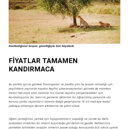
Rastladığımız leopar, güzelliğiyle bizi büyüledi.
FİYATLAR TAMAMEN
KANDIRMACA
Bu parkta ayrıca göldeki flamingoları ve parkta çita ile leopar olmadığı için
yeşilliklere yayılarak hayatın keyfini çıkaranceylanları görmek de mümkün.
Parkın tek etçili olan aslanlar hız olarak ceylana yetişemedikleri için
kovalamıyorlar da. Sanırım genlerle aktarılan bir öğrenilmiş çaresizlik söz
konusu çünkü ceylanların aslanla dalga geçercesine 15-20 metreye kadar
yaklaşıp otlamaya devam ettiklerine de şahit olduk.
Öğlen yemeğimizi yemek için hipopotamların yaşadığı ve içinde bu defa
arabadan inilebilen bir alanın bulunduğu göl kenarına geldik. Rehberimiz
yemekler bitmeden araçtan inmenin yasak olduğu konusunda bizi sıkıca uyardı.