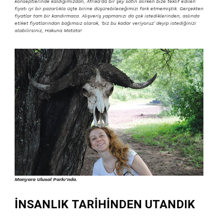
konseptlerinde kaldığımızdan, Afrika’da bir şey satın alırken bize teklif edilen
fiyatı iyi bir pazarlıkla üçte birine düşürebileceğimizi fark etmemiştik. Gerçekten
fiyatlar tam bir kandırmaca. Alışveriş yapmanızı da çok istediklerinden, aslında
etiket fiyatlarından bağımsız olarak, ‘biz bu kadar veriyoruz’ deyip istediğinizi
alabilirsiniz, Hakuna Matata!
Manyara Ulusal Parkı’nda.
İNSANLIK TARİHİNDEN UTANDIK