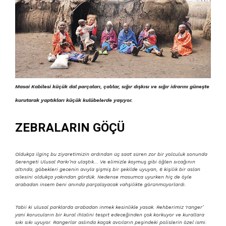
Masai Kabilesi küçük dal parçaları, çalılar, sığır dışkısı ve sığır idrarını güneşte
kurutarak yaptıkları küçük kulübelerde yaşıyor.
ZEBRALARIN GÖÇÜ
Oldukça ilginç bu ziyaretimizin ardından üç saat süren zor bir yolculuk sonunda
Serengeti Ulusal Parkı’na ulaştık… Ve elimizle koymuş gibi öğlen sıcağının
altında, göbekleri gecenin avıyla şişmiş bir şekilde uyuyan, 6 kişilik bir aslan
ailesini oldukça yakından gördük. Nedense masumca uyurken hiç de öyle
arabadan insem beni anında parçalayacak vahşilikte görünmüyorlardı.
Tabii ki ulusal parklarda arabadan inmek kesinlikle yasak. Rehberimiz ‘ranger’
yani korucuların bir kural ihlalini tespit edeceğinden çok korkuyor ve kurallara
sıkı sıkı uyuyor. Rangerlar aslında kaçak avcıların peşindeki polislerin özel ismi.