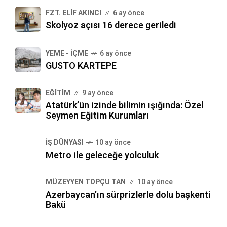
FZT. ELIF AKINCI
6 ay önce
Skolyoz açısı 16 derece geriledi
YEME - İÇME
6 ay önce
GUSTO KARTEPE
EĞITIM
9 ay önce
Atatürk’ün izinde bilimin ışığında: Özel
Seymen Eğitim Kurumları
İŞ DÜNYASI
10 ay önce
Metro ile geleceğe yolculuk
MÜZEYYEN TOPÇU TAN
10 ay önce
Azerbaycan’ın sürprizlerle dolu başkenti
Bakü