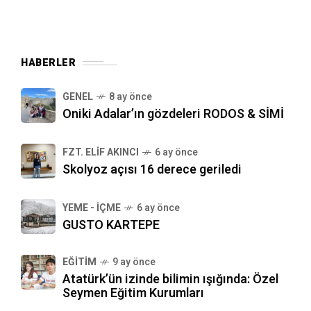
HABERLER
GENEL
8 ay önce
Oniki Adalar’ın gözdeleri RODOS & SİMİ
FZT. ELIF AKINCI
6 ay önce
Skolyoz açısı 16 derece geriledi
YEME - İÇME
6 ay önce
GUSTO KARTEPE
EĞITIM
9 ay önce
Atatürk’ün izinde bilimin ışığında: Özel
Seymen Eğitim Kurumları