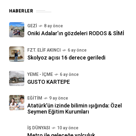
HABERLER
GEZI
8 ay önce
Oniki Adalar’ın gözdeleri RODOS & SİMİ
FZT. ELIF AKINCI
6 ay önce
Skolyoz açısı 16 derece geriledi
YEME - İÇME
6 ay önce
GUSTO KARTEPE
EĞITIM
9 ay önce
Atatürk’ün izinde bilimin ışığında: Özel
Seymen Eğitim Kurumları
İŞ DÜNYASI
10 ay önce
Metro ile geleceğe yolculuk