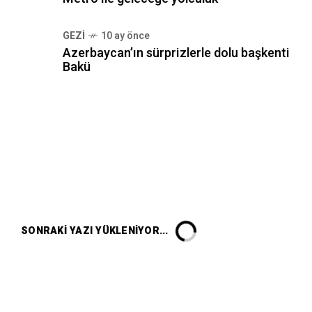
GEZI
10 ay önce
Azerbaycan’ın sürprizlerle dolu başkenti
Bakü
SONRAKI YAZI YÜKLENIYOR...